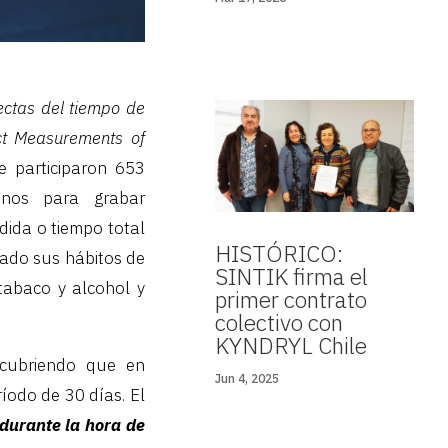
ectas del tiempo de
ect Measurements of
e participaron 653
fonos para grabar
ida o tiempo total
HISTÓRICO:
tado sus hábitos de
SINTIK firma el
 tabaco y alcohol y
primer contrato
colectivo con
KYNDRYL Chile
escubriendo que en
Jun 4, 2025
íodo de 30 días. El
durante la hora de