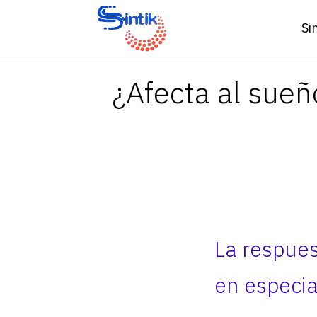
Si
¿Afecta al sueñ
La respuest
en especial