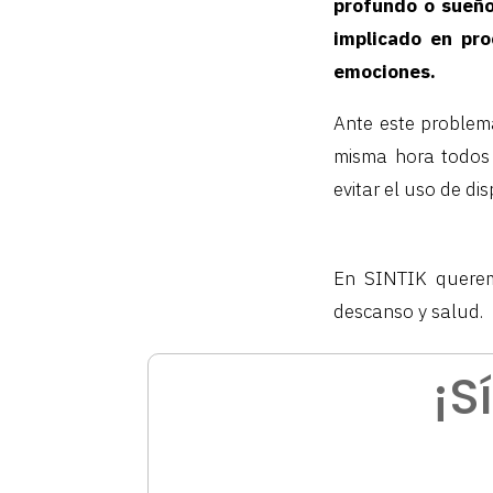
profundo o sueñ
implicado en pro
emociones.
Ante este problema
misma hora todos l
evitar el uso de di
En SINTIK queremo
descanso y salud.
¡S