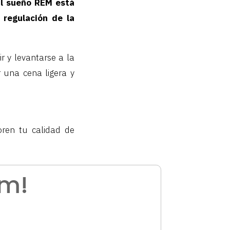
El sueño REM está
 regulación de la
r y levantarse a la
r una cena ligera y
oren tu calidad de
am!