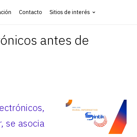
ación
Contacto
Sitios de interés
rónicos antes de
lectrónicos,
r, se asocia