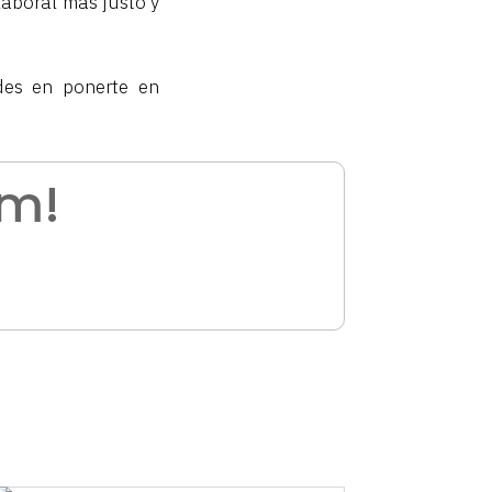
 laboral más justo y
udes en ponerte en
am!