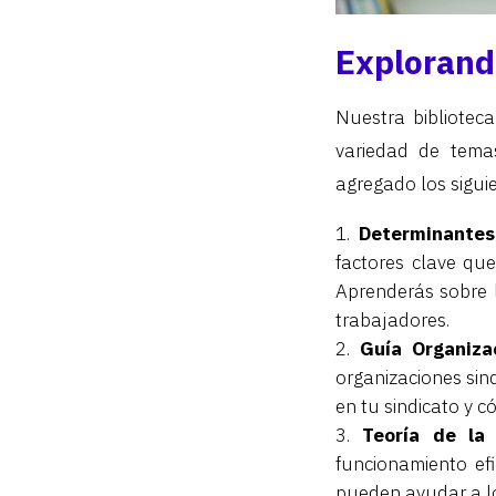
Explorando
Nuestra bibliotec
variedad de temas
agregado los sigui
Determinantes 
factores clave que
Aprenderás sobre l
trabajadores.
Guía Organizac
organizaciones sind
en tu sindicato y c
Teoría de la 
funcionamiento efi
pueden ayudar a lo