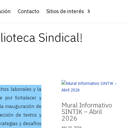
ación
Contacto
Sitios de interés
ioteca Sindical!
chos laborales y la
 por fortalecer y
Mural Informativo
 la inauguración de
SINTIK – Abril
ección de textos y
2026
rategias y desafíos
Abr 20, 2026