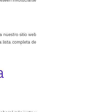
deseen involucrarse
ta nuestro sitio web
na lista completa de
a