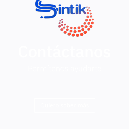
Contáctanos
Permítenos ayudarte
Quiero saber más