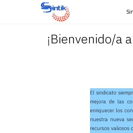
Si
¡Bienvenido/a a
El sindicato siemp
mejora de las co
enriquecer los con
nuestra nueva se
recursos valiosos 