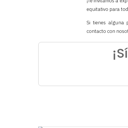
¡Te invitamos a exp
equitativo para to
Si tienes alguna 
contacto con nosot
¡S