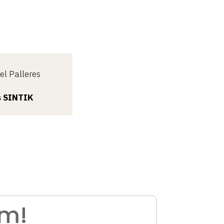
l Palleres
s SINTIK
am!