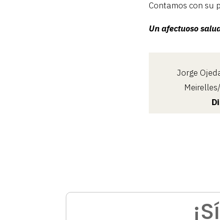
Contamos con su pa
Un afectuoso salu
Jorge Ojed
Meirelle
D
¡S