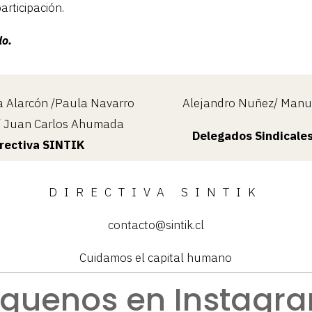
rticipación.
do.
a Alarcón /Paula Navarro
Alejandro Nuñez/ Manue
s/ Juan Carlos Ahumada
Delegados Sindicale
irectiva SINTIK
DIRECTIVA SINTIK
contacto@sintik.cl
Cuidamos el capital humano
íguenos en Instagr