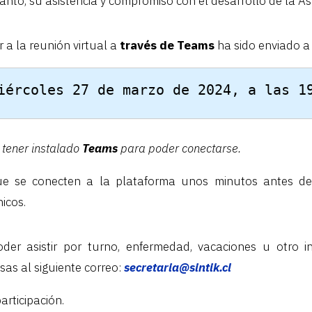
nto, su asistencia y compromiso con el desarrollo de la A
r a la reunión virtual a
través de
Teams
ha sido enviado a
        miércoles 27 de marzo de 2024, a las
tener instalado
Teams
para poder conectarse.
ue se conecten a la plataforma unos minutos antes del 
icos.
er asistir por turno, enfermedad, vacaciones u otro in
sas al siguiente correo:
secretaria@sintik.cl
rticipación.