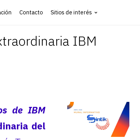
ación
Contacto
Sitios de interés
traordinaria IBM
dos de IBM
inaria del