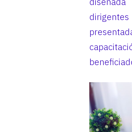
diseñada 
dirigentes
presentad
capacita
beneficiado