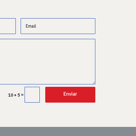
Enviar
=
10 + 5