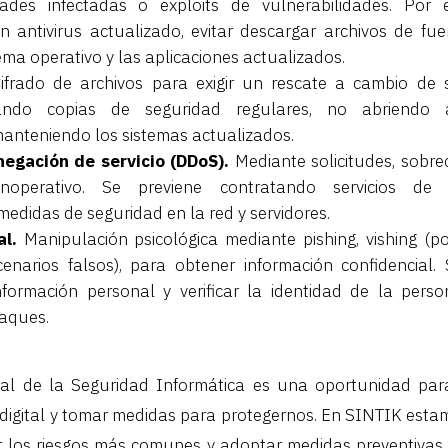
ades infectadas o exploits de vulnerabilidades. Por e
n antivirus actualizado, evitar descargar archivos de fu
ema operativo y las aplicaciones actualizados.
ifrado de archivos para exigir un rescate a cambio de
zando copias de seguridad regulares, no abriendo 
anteniendo los sistemas actualizados.
egación de servicio (DDoS).
Mediante solicitudes, sobre
noperativo. Se previene contratando servicios de 
didas de seguridad en la red y servidores.
al.
Manipulación psicológica mediante pishing, vishing (po
cenarios falsos), para obtener información confidencial.
información personal y verificar la identidad de la pers
taques.
nal de la Seguridad Informática es una oportunidad para
digital y tomar medidas para protegernos. En SINTIK est
 los riesgos más comunes y adoptar medidas preventivas