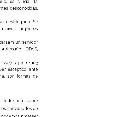
llo, es crucial la
entes desconocidas,
 su desbloqueo. Se
archivos adjuntos
cargam un servidor
protección DDoS,
r voz) o pretexting
 Ser escéptico ante
ona, son formas de
 reflexionar sobre
amos convencidos de
, podemos proteger