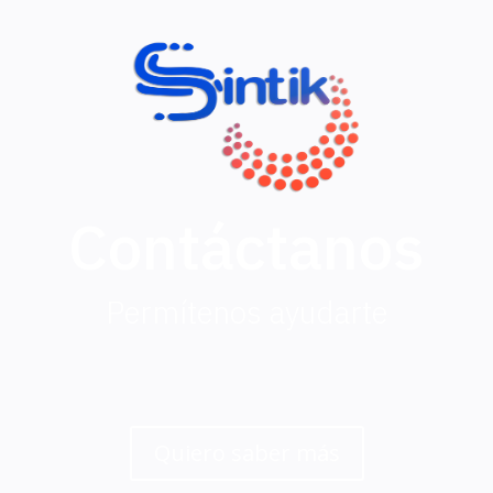
Contáctanos
Permítenos ayudarte
Quiero saber más