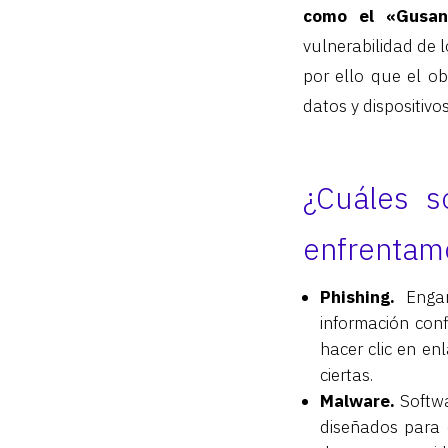
como el «Gusan
vulnerabilidad de 
por ello que el ob
datos y dispositiv
¿Cuáles s
enfrentam
Phishing.
Engañ
información conf
hacer clic en e
ciertas.
Malware.
Softwa
diseñados para d