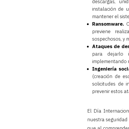
descargas, unid
instalación de u
mantener el sist
Ransomware.
C
previene reali
sospechosos, y m
Ataques de den
para dejarlo i
implementando me
Ingeniería soci
(creación de es
solicitudes de 
prevenir estos a
El Día Internacio
nuestra seguridad 
que al comprender