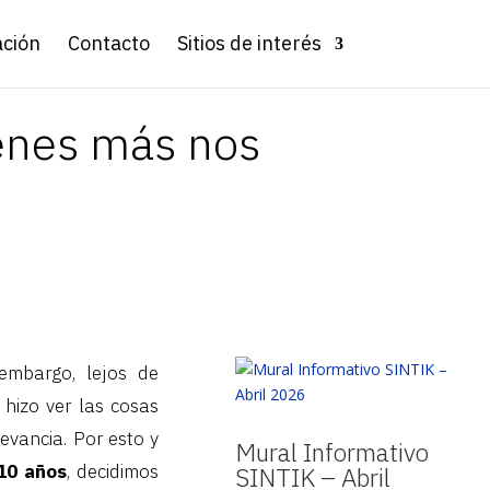
ación
Contacto
Sitios de interés
ienes más nos
embargo, lejos de
hizo ver las cosas
evancia. Por esto y
Mural Informativo
10 años
, decidimos
SINTIK – Abril