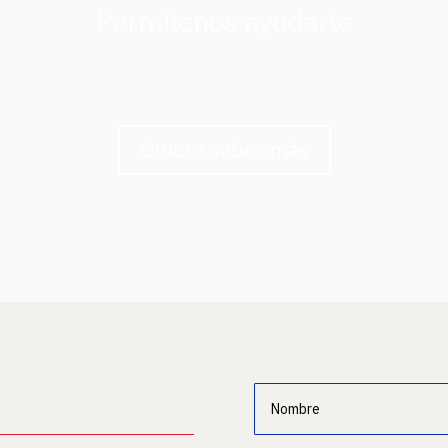
Permítenos ayudarte
Quiero saber más