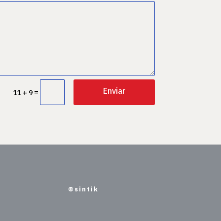
Enviar
=
11 + 9
©sintik