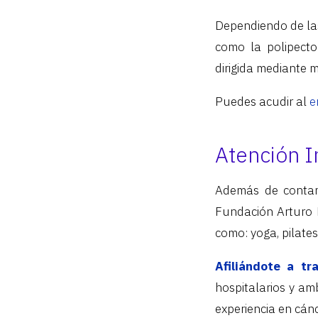
Dependiendo de las
como la polipectom
dirigida mediante 
Puedes acudir al
e
Atención I
Además de contar
Fundación Arturo L
como: yoga, pilates,
Afiliándote a tr
hospitalarios y am
experiencia en cán