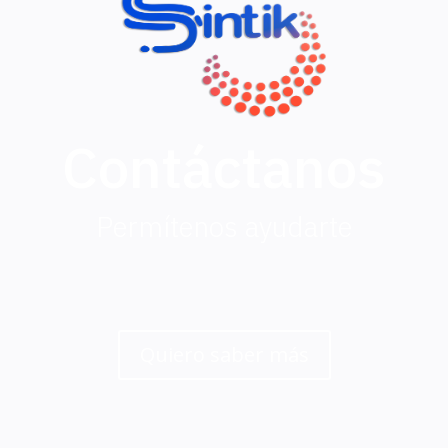
Contáctanos
Permítenos ayudarte
Quiero saber más