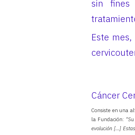
sin fines
tratamiento
Este mes, 
cervicouter
Cáncer Cer
Consiste en una al
la Fundación:
“Su
evolución […] Esta