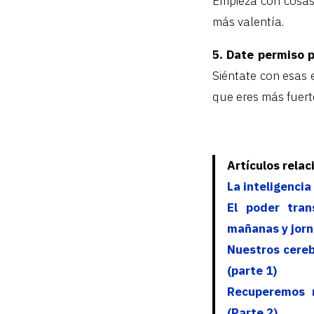
Empieza con cosas
más valentía.
5. Date permiso p
Siéntate con esas 
que eres más fuert
Artículos rela
La inteligencia
El poder tran
mañanas y jorn
Nuestros cereb
(parte 1)
Recuperemos n
(Parte 2)