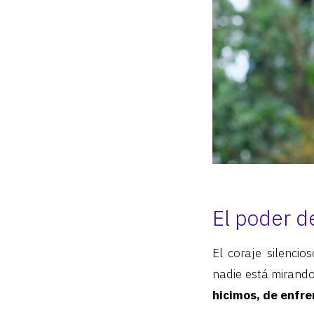
El poder d
El coraje silenci
nadie está mirand
hicimos, de enfre