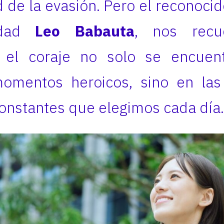
de la evasión. Pero el reconoci
vidad
Leo Babauta
, nos recu
 el coraje no solo se encuen
omentos heroicos, sino en la
onstantes que elegimos cada día.