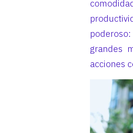
comodidad 
producti
poderoso:
grandes m
acciones c