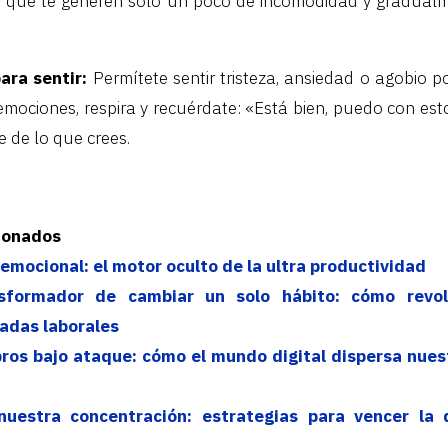
 que te generen solo un poco de incomodidad y gradualm
ara sentir:
Permítete sentir tristeza, ansiedad o agobio 
emociones, respira y recuérdate: «Está bien, puedo con est
e de lo que crees.
cionados
 emocional: el motor oculto de la ultra productividad
sformador de cambiar un solo hábito: cómo revol
adas laborales
ros bajo ataque: cómo el mundo digital dispersa nues
uestra concentración: estrategias para vencer la d