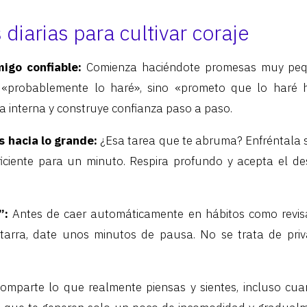
 diarias para cultivar coraje
migo confiable:
Comienza haciéndote promesas muy pequ
 «probablemente lo haré», sino «prometo que lo haré h
ra interna y construye confianza paso a paso.
s hacia lo grande:
¿Esa tarea que te abruma? Enfréntala 
uficiente para un minuto. Respira profundo y acepta el d
”:
Antes de caer automáticamente en hábitos como revisa
arra, date unos minutos de pausa. No se trata de privar
omparte lo que realmente piensas y sientes, incluso cu