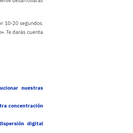
ente desarrollarás
por 10-20 segundos.
o». Te darás cuenta
ucionar nuestras
tra concentración
ispersión digital