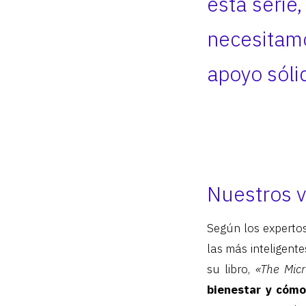
esta serie
necesitam
apoyo sólid
Nuestros v
Según los expertos
las más inteligent
su libro,
«The Micro
bienestar y cómo