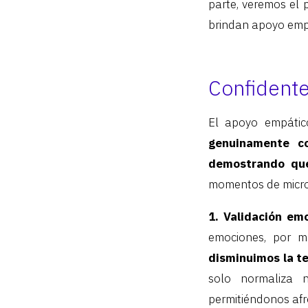
parte, veremos el 
brindan apoyo emp
Confident
El apoyo empátic
genuinamente co
demostrando que
momentos de micro
1. Validación emo
emociones, por 
disminuimos la t
solo normaliza n
permitiéndonos afro