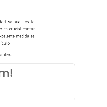
ad salarial, es la
 es crucial contar
xcelente medida es
ículo.
rativo.
am!