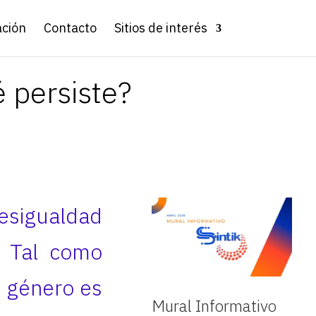
ación
Contacto
Sitios de interés
é persiste?
esigualdad
. Tal como
e género es
Mural Informativo