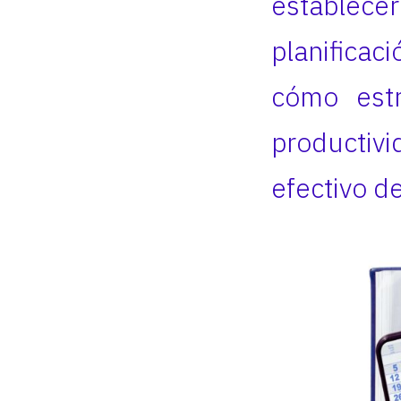
establece
planificac
cómo estr
productivi
efectivo de