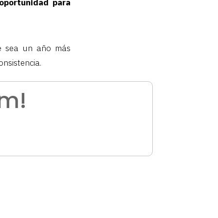
oportunidad para
te sea un año más
nsistencia.
am!