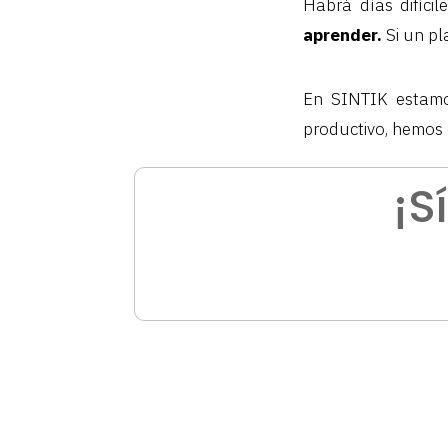
Habrá días difíci
aprender.
Si un pl
En SINTIK estamo
productivo, hemos 
¡S