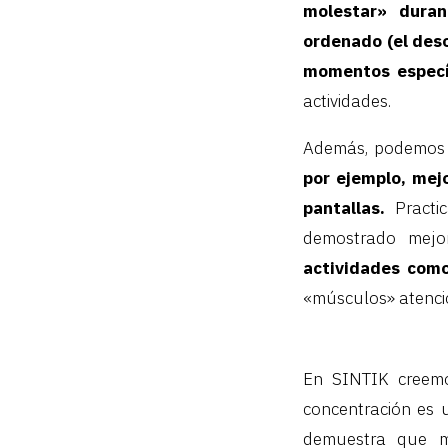
molestar» duran
ordenado (el deso
momentos específ
actividades.
Además, podemos e
por ejemplo, mej
pantallas.
Practic
demostrado mejor
actividades com
«músculos» atenci
En SINTIK creemo
concentración es 
demuestra que me