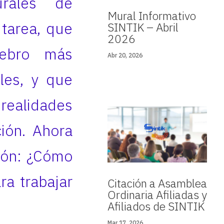
urales de
Mural Informativo
 tarea, que
SINTIK – Abril
2026
rebro más
Abr 20, 2026
les, y que
realidades
ción. Ahora
ción: ¿Cómo
a trabajar
Citación a Asamblea
Ordinaria Afiliadas y
Afiliados de SINTIK
Mar 17, 2026