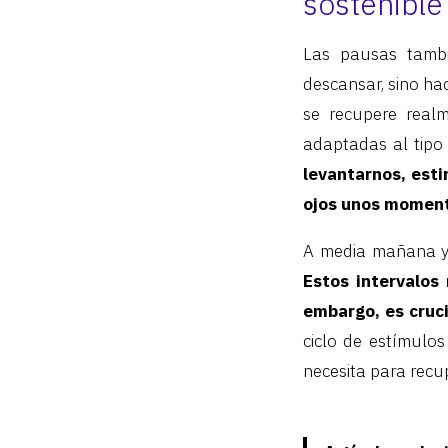
sostenible
Las pausas tambi
descansar, sino hac
se recupere real
adaptadas al tipo
levantarnos, estir
ojos unos momen
A media mañana y
Estos intervalos
embargo, es cruc
ciclo de estímulo
necesita para recu