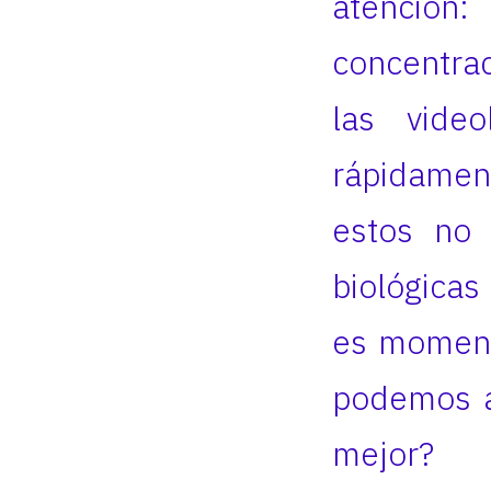
atención
concentrac
las vide
rápidamen
estos no 
biológicas
es momento
podemos a
mejor?