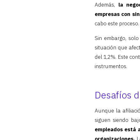
Además,
la nego
empresas con sin
cabo este proceso.
Sin embargo, solo
situación que afec
del 1,2%. Este con
instrumentos.
Desafíos d
Aunque la afiliaci
siguen siendo ba
empleados está af
organizaciones.
La