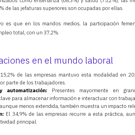
inizados como enseñanza (68,3%) y salud (75,2%), las m
4% de las jefaturas superiores son ocupadas por ellas.
vo es que en los mandos medios, la participación femen
mpleo total, con un 37,2%.
ciones en el mundo laboral
15,2% de las empresas mantuvo esta modalidad en 20
r parte de los trabajadores.
 y automatización:
Presentes mayormente en grand
 clave para almacenar información e interactuar con trabaja
 aunque menos extendida, también muestra un impacto rel
n:
El 34,9% de las empresas recurre a esta práctica, au
tividad principal.