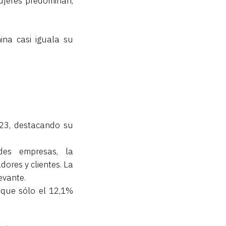
ujeres predominan,
ina casi iguala su
23, destacando su
es empresas, la
dores y clientes. La
evante.
nque sólo el 12,1%