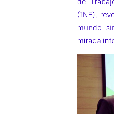
del Trabajo
(INE), rev
mundo sin
mirada inte