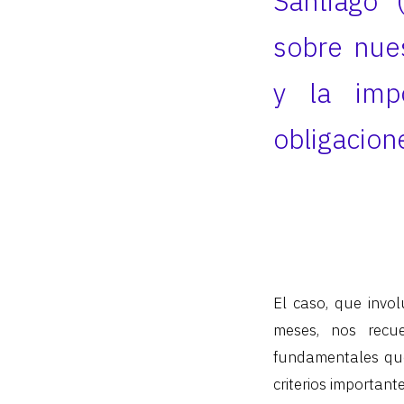
Santiago 
sobre nue
y la imp
obligacion
El caso, que invo
meses, nos recu
fundamentales que
criterios importan