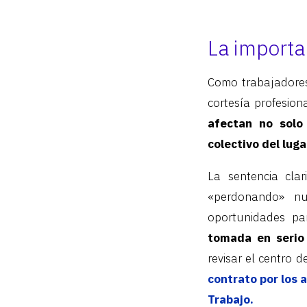
La importa
Como trabajadore
cortesía profesion
afectan no solo 
colectivo del lug
La sentencia cla
«perdonando» nue
oportunidades pa
tomada en serio
revisar el centro d
contrato por los 
Trabajo.