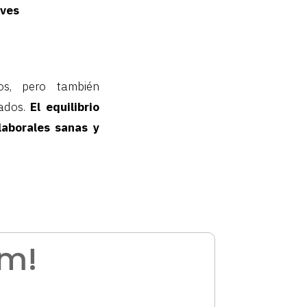
aves
os, pero también
iados.
El equilibrio
laborales sanas y
am!