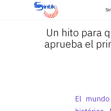
Si
Un hito para q
aprueba el pr
El mundo 