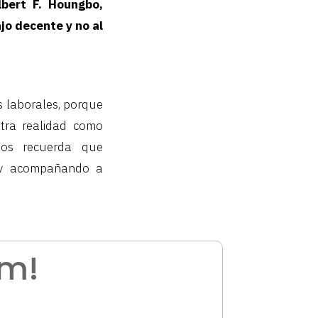
lbert F. Houngbo,
ajo decente y no al
 laborales, porque
stra realidad como
 nos recuerda que
o y acompañando a
am!