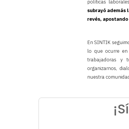
políticas laborale
subrayó además la 
revés, apostando 
En SINTIK seguimo
lo que ocurre en 
trabajadoras y t
organizarnos, di
nuestra comunidad
¡S