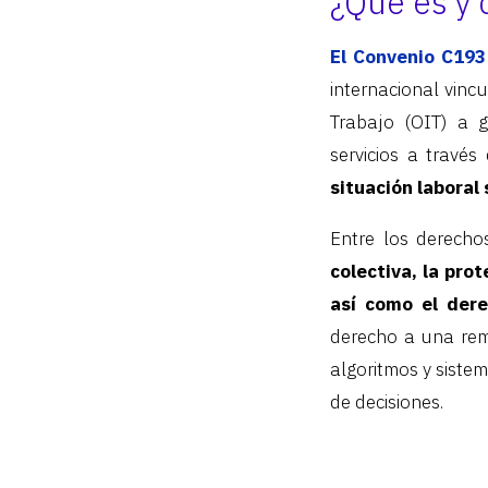
¿Qué es y 
El Convenio C193
internacional vinc
Trabajo (OIT) a 
servicios a través
situación laboral 
Entre los derech
colectiva, la prot
así como el dere
derecho a una rem
algoritmos y siste
de decisiones.