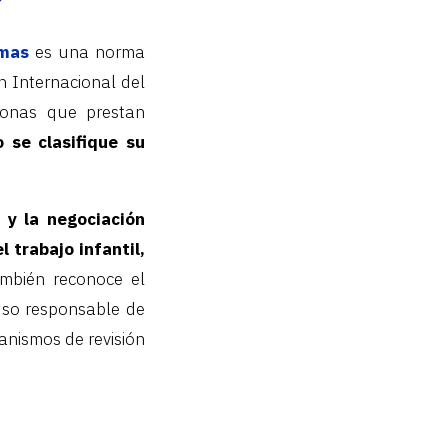
?
rmas
es una norma
n Internacional del
sonas que prestan
se clasifique su
n y la negociación
l trabajo infantil,
bién reconoce el
uso responsable de
anismos de revisión