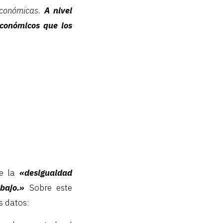
económicas.
A nivel
económicos que los
ue la
«desigualdad
bajo.»
Sobre este
s datos: