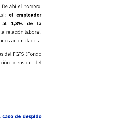
.
De ahí el nombre:
así:
el empleador
o al 1,8% de la
la relación laboral,
 fondos acumulados.
vés del FGTS (Fondo
zación mensual del
l caso de despido