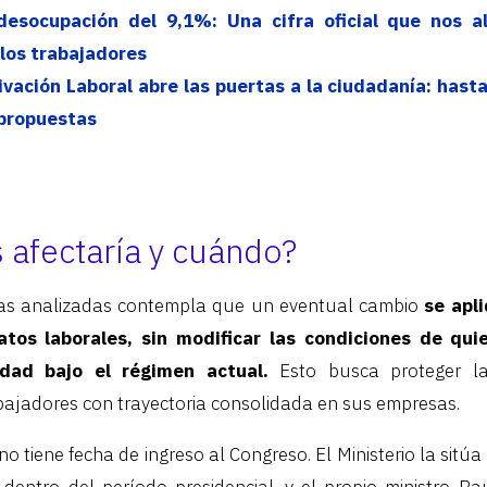
desocupación del 9,1%: Una cifra oficial que nos a
 los trabajadores
vación Laboral abre las puertas a la ciudadanía: hast
 propuestas
 afectaría y cuándo?
as analizadas contempla que un eventual cambio
se apl
atos laborales, sin modificar las condiciones de qu
dad bajo el régimen actual.
Esto busca proteger la
bajadores con trayectoria consolidada en sus empresas.
 tiene fecha de ingreso al Congreso. El Ministerio la sitúa
dentro del período presidencial, y el propio ministro Ra